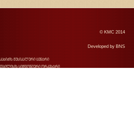
©
KMC
2014
Developed by
BNS
კახიძის მუსიკალური ცენტრი
თბილისის სიმფონიური ორკესტრი
შემოდგომის თბილისი
ჯანსუღ კახიძე
ვახტანგ კახიძე
ჯ.კახიძის სახელობის მუსიკალური ფესტივალი
საქართველოს სახელმწიფო საგუნდო კაპელა
კონცერტები
სიახლეები
ფოტოგალერეა